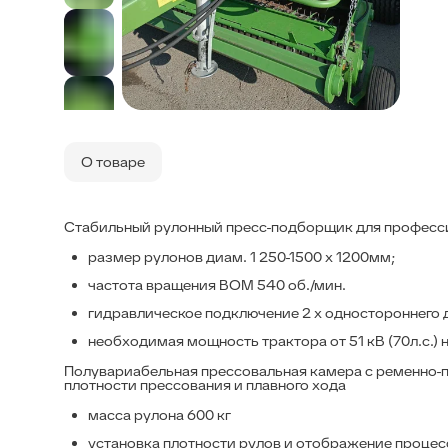
П
п
п
м
у
у
О товаре
с
н
к
Стабильный рулонный пресс-подборщик для професс
размер рулонов диам. 1 250-1500 х 1200мм;
C
р
частота вращения ВОМ 540 об./мин.
п
и
гидравлическое подключение 2 х одностороннего 
необходимая мощность трактора от 51 кВ (70л.с.)
Полувариабельная прессовальная камера с ременно-
плотности прессования и плавного хода
масса рулона 600 кг
установка плотности рулов и отображение проце