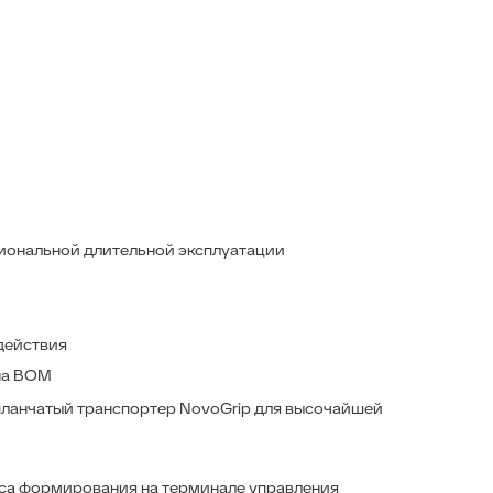
олувариабельная прессовальная камера с ременно-
ланчатый транспортер NovoGrip для высочайшей плотности
рессования и плавного хода
асса рулона 600 кг
становка плотности рулов и отображение процесса
формирования на терминале управления
вязка сеткой с системой автоматического запуска обмотки
Подборщик EasyFlow с W образно расположенными рядами
зубьев
 шириной захвата 2,15 м равномерно подбирает и
аправляет валок в подающий ротор
опирует даже большие неровности рельефа почвы
иональной длительной эксплуатации
opmrima F 155 не наносит вреда заготавливаемой
астительной массе и обеспечивает высочайшую плотность
рессования рулонов. Это относится как к соломе и сену, так
 к подвяленной массе и влажному силосу.
действия
 на ВОМ
планчатый транспортер NovoGrip для высочайшей
сса формирования на терминале управления