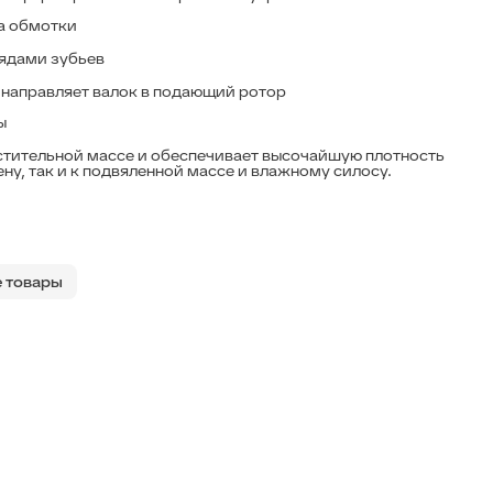
ка обмотки
ядами зубьев
 направляет валок в подающий ротор
ы
астительной массе и обеспечивает высочайшую плотность
ену, так и к подвяленной массе и влажному силосу.
 товары