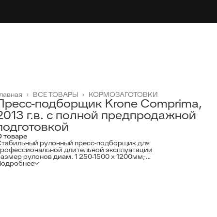
лавная
›
ВСЕ ТОВАРЫ
›
КОРМОЗАГОТОВКИ
Пресс-подборщик Krone Comprima,
2013 г.в. с полной предпродажной
подготовкой
 товаре
Стабильный рулонный пресс-подборщик для
профессиональной длительной эксплуатации
азмер рулонов диам. 1 250-1500 х 1200мм;
Подробнее
астота вращения ВОМ 540 об./мин.
идравлическое подключение 2 х одностороннего действия
еобходимая мощность трактора от 51 кВ (70л.с.) на ВОМ