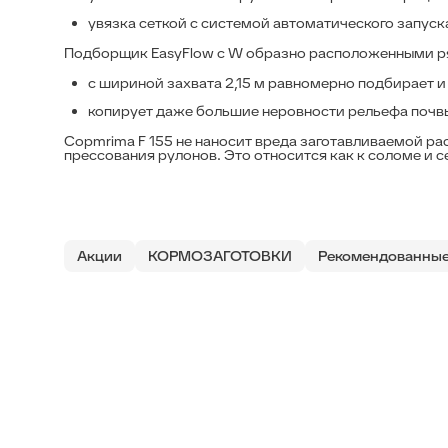
увязка сеткой с системой автоматического запус
Подборщик EasyFlow с W образно расположенными р
с шириной захвата 2,15 м равномерно подбирает и
копирует даже большие неровности рельефа почв
Copmrima F 155 не наносит вреда заготавливаемой р
прессования рулонов. Это относится как к соломе и с
Акции
КОРМОЗАГОТОВКИ
Рекомендованные