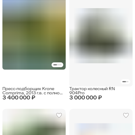
Пресс-подборщик Krone
Трактор колесный RN
Comprima, 2013 г.в. с полной
904Pro
3 400 000 ₽
3 000 000 ₽
предпродажной
подготовкой