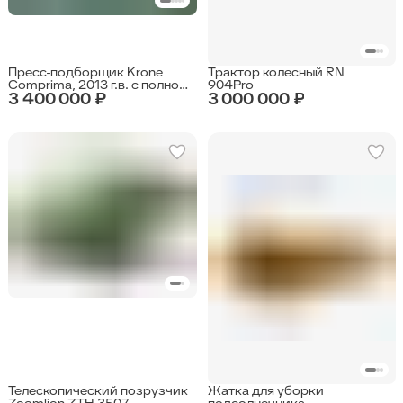
Пресс-подборщик Krone
Трактор колесный RN
Comprima, 2013 г.в. с полной
904Pro
3 400 000 ₽
3 000 000 ₽
предпродажной
подготовкой
Телескопический позрузчик
Жатка для уборки
Zoomlion ZTH 3507
подсолнечника