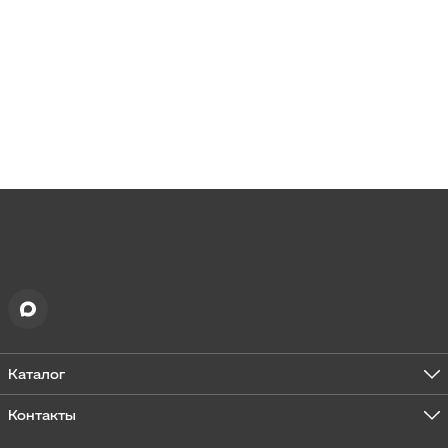
Каталог
Жатки
Трактора
Контакты
Спецтехника
Адрес